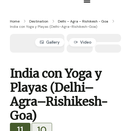
Home
Destination
Delhi – Agra – Rishikesh - Goa
India con Yoga y Playas (Delhi–Agra–Rishikesh-Goa)
Gallery
Video
India con Yoga y
Playas (Delhi–
Agra–Rishikesh-
Goa)
11
10